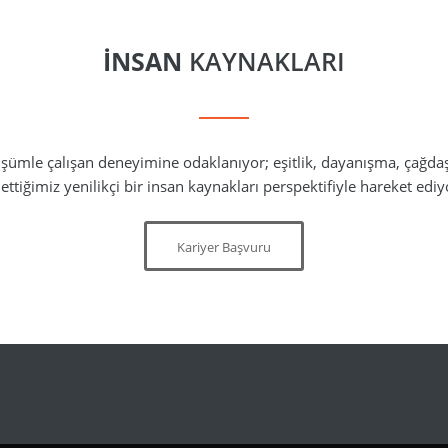
İNSAN
KAYNAKLARI
şümle çalışan deneyimine odaklanıyor; eşitlik, dayanışma, çağdaş
 ettiğimiz yenilikçi bir insan kaynakları perspektifiyle hareket ediy
Kariyer Başvuru
imiz
Kariyer
İletişim
KVVK Aydınlatma Metni
KVVK Veri