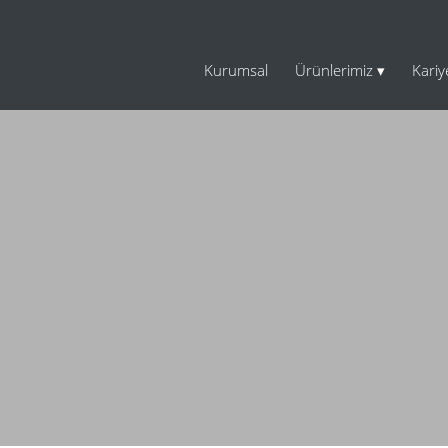
Kurumsal
Ürünlerimiz
Kariy
ARA
R