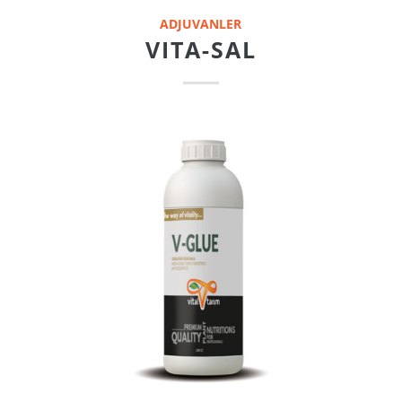
ADJUVANLER
VITA-SAL