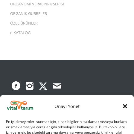
ORGANOMİNERAL NPK SERİSİ
ORGANİK GÜBRELER
ÖZEL ÜRÜNLER
e-KATALOG
Kurumsal
Onayı Yönet
Kurumsal
Kariyer
İletişim
KVVK Aydınlatma Metni
En iyi deneyimleri sunmak için, cihaz bilgilerini saklamak ve/veya bunlara
KVVK Veri Başvuru Formu
erişmek amacıyla çerezler gibi teknolojiler kullanıyoruz. Bu teknolojilere
izin vermek, bu sitedeki tarama davranışı veya benzersiz kimlikler gibi