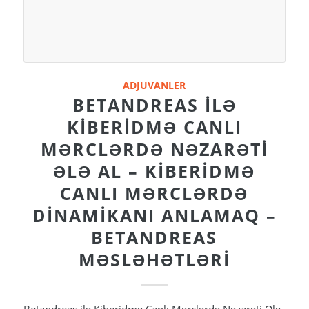
ADJUVANLER
BETANDREAS ILƏ
KIBERIDMƏ CANLI
MƏRCLƏRDƏ NƏZARƏTI
ƏLƏ AL – KIBERIDMƏ
CANLI MƏRCLƏRDƏ
DINAMIKANI ANLAMAQ –
BETANDREAS
MƏSLƏHƏTLƏRI