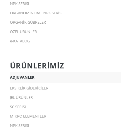
NPK SERİSİ
ORGANOMİNERAL NPK SERİSİ
ORGANİK GÜBRELER
ÖZEL ÜRÜNLER
e-KATALOG
ÜRÜNLERIMIZ
ADJUVANLER
EKSİKLİK GİDERİCİLER
JEL ÜRÜNLER
SC SERİSİ
MİKRO ELEMENTLER
NPK SERİSİ