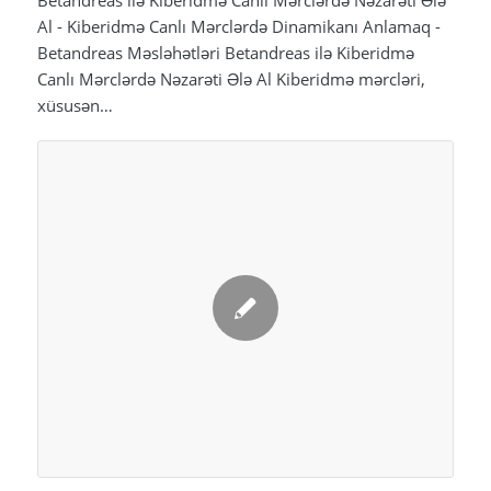
Betandreas ilə Kiberidmə Canlı Mərclərdə Nəzarəti Ələ
Al - Kiberidmə Canlı Mərclərdə Dinamikanı Anlamaq -
Betandreas Məsləhətləri Betandreas ilə Kiberidmə
Canlı Mərclərdə Nəzarəti Ələ Al Kiberidmə mərcləri,
xüsusən…