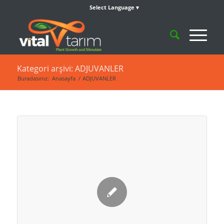
Select Language
Kategori arşivi: ADJUVANLER
Buradasınız:
Anasayfa
/
ADJUVANLER